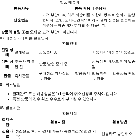
반품 배송비
반품사유
반품 배송비 부담자
고객 부담이며, 최초 배송비를 포함해 왕복 배송비가 발생
단순변심
합니다. 또한, 도서/산간지역이거나 설치 상품을 반품하는
경우에는 배송비가 추가될 수 있습니다.
상품의 불량 또는 오배송
고객 부담이 아닙니다.
03.
배송상태에 따른 환불안내
환불안내
진행 상
결제완료
상품준비중
배송지시/배송중/배송완료
태
어떤 상
주문 내역 확
상품이 택배사로 이미 발송
상품 발송 준비 중
태
인 전
됨
구매취소 의사전달 → 발송중지
반품회수 → 반품상품 확인
환불
즉시환불
→ 환불
→ 환불
04.
취소방법
결제완료 또는 배송상품은
1:1 문의
에 취소신청해 주셔야 합니다.
특정 상품의 경우 취소 수수료가 부과될 수 있습니다.
05.
환불시점
환불시점
결제수
환불시점
환불방법
단
신용카
취소완료 후, 3~5일 내 카드사 승인취소(영업일 기
신용카드 승인취소
드
준)