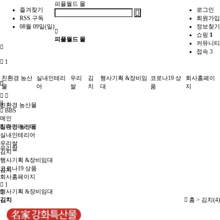
피플월드 몰
즐겨찾기
로그인
RSS 구독
회원가입
08월 09일(일)
정보찾기
쇼핑
1
피플월드 몰
커뮤니티
접속 3
1
친환경 농산
실내인테리
우리
김
행사기획 &장비임
코로나19 상
회사홈페이
물
어
쌀
치
대
품
지
친환경 농산물
BBS
메인
실내인테리어
친환경 농산물
실내인테리어
우리쌀
우리쌀
김치
행사기획 &장비임대
코로나19 상품
김치
회사홈페이지
1
행사기획 &장비임대
김치
홈 >
김치(4)
코로나19 상품