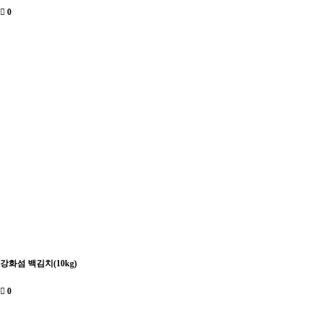
0
강화섬 백김치(10kg)
0