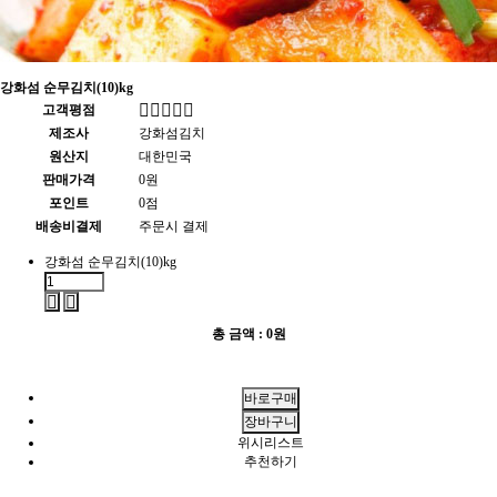
강화섬 순무김치(10)kg
고객평점
제조사
강화섬김치
원산지
대한민국
판매가격
0원
포인트
0점
배송비결제
주문시 결제
강화섬 순무김치(10)kg
총 금액 :
0원
위시리스트
추천하기