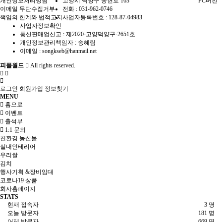
개인정보처리방침
고양시 덕양구 동헌로 163
PC버전
이메일 무단수집거부
전화 :
031-962-0746
책임의 한계와 법적고지
사업자등록번호 :
128-87-04983
사업자정보확인
통신판매업신고 :
제2020-고양덕양구-2651호
개인정보관리책임자 : 송혜림
이메일 :
songkseb@hanmail.net
피플월드
All rights reserved.
로그인
회원가입
정보찾기
MENU
홈으로
이벤트
출석부
1:1 문의
친환경 농산물
실내인테리어
우리쌀
김치
행사기획 &장비임대
코로나19 상품
회사홈페이지
STATS
현재 접속자
3 명
오늘 방문자
181 명
어제 방문자
669 명