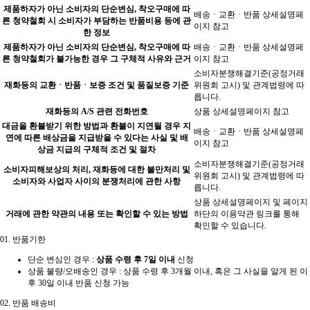
제품하자가 아닌 소비자의 단순변심, 착오구매에 따
배송ㆍ교환ㆍ반품 상세설명페
른 청약철회 시 소비자가 부담하는 반품비용 등에 관
이지 참고
한 정보
제품하자가 아닌 소비자의 단순변심, 착오구매에 따
배송ㆍ교환ㆍ반품 상세설명페
른 청약철회가 불가능한 경우 그 구체적 사유와 근거
이지 참고
소비자분쟁해결기준(공정거래
재화등의 교환ㆍ반품ㆍ보증 조건 및 품질보증 기준
위원회 고시) 및 관계법령에 따
릅니다.
재화등의 A/S 관련 전화번호
상품 상세설명페이지 참고
대금을 환불받기 위한 방법과 환불이 지연될 경우 지
배송ㆍ교환ㆍ반품 상세설명페
연에 따른 배상금을 지급받을 수 있다는 사실 및 배
이지 참고
상금 지급의 구체적 조건 및 절차
소비자분쟁해결기준(공정거래
소비자피해보상의 처리, 재화등에 대한 불만처리 및
위원회 고시) 및 관계법령에 따
소비자와 사업자 사이의 분쟁처리에 관한 사항
릅니다.
상품 상세설명페이지 및 페이지
거래에 관한 약관의 내용 또는 확인할 수 있는 방법
하단의 이용약관 링크를 통해
확인할 수 있습니다.
01.
반품기한
단순 변심인 경우 :
상품 수령 후 7일 이내
신청
상품 불량/오배송인 경우 : 상품 수령 후 3개월 이내, 혹은 그 사실을 알게 된 이
후 30일 이내 반품 신청 가능
02.
반품 배송비