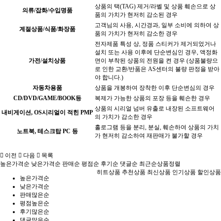
상품의 택(TAG) 제거/라벨 및 상품 훼손으로 상
의류/잡화/수입명품
품의 가치가 현저히 감소된 경우
고객님의 사용, 시간경과, 일부 소비에 의하여 상
계절상품/식품/화장품
품의 가치가 현저히 감소한 경우
전자제품 특성 상, 정품 스티커가 제거되었거나
설치 또는 사용 이후에 단순변심인 경우, 액정화
가전/설치상품
면이 부착된 상품의 전원을 켠 경우 (상품불량으
로 인한 교환/반품은 AS센터의 불량 판정을 받아
야 합니다.)
자동차용품
상품을 개봉하여 장착한 이후 단순변심의 경우
CD/DVD/GAME/BOOK등
복제가 가능한 상품의 포장 등을 훼손한 경우
상품의 시리얼 넘버 유출로 내장된 소프트웨어
내비게이션, OS시리얼이 적힌 PMP
의 가치가 감소한 경우
홀로그램 등을 분리, 분실, 훼손하여 상품의 가치
노트북, 테스크탑 PC 등
가 현저히 감소하여 재판매가 불가할 경우
이전
다음
목록
높은가격순
낮은가격순
판매순
평점순
후기순
댓글순
최근순
상품정렬
히트상품
추천상품
최신상품
인기상품
할인상품
높은가격순
낮은가격순
판매많은순
평점높은순
후기많은순
댓글많은순