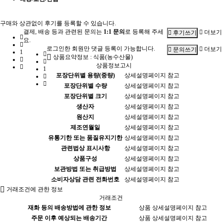
구매와 상관없이 후기를 등록할 수 있습니다.
결제, 배송 등과 관련된 문의는
1:1 문의
로 등록해 주세
더보기
후기쓰기
요.
로그인한 회원만 댓글 등록이 가능합니다.
더보기
문의쓰기
1
상품요약정보 : 식품(농수산물)
상품정보고시
1
포장단위별 용량(중량)
상세설명페이지 참고
포장단위별 수량
상세설명페이지 참고
포장단위별 크기
상세설명페이지 참고
생산자
상세설명페이지 참고
원산지
상세설명페이지 참고
제조연월일
상세설명페이지 참고
유통기한 또는 품질유지기한
상세설명페이지 참고
관련법상 표시사항
상세설명페이지 참고
상품구성
상세설명페이지 참고
보관방법 또는 취급방법
상세설명페이지 참고
소비자상담 관련 전화번호
상세설명페이지 참고
거래조건에 관한 정보
거래조건
재화 등의 배송방법에 관한 정보
상품 상세설명페이지 참고
주문 이후 예상되는 배송기간
상품 상세설명페이지 참고