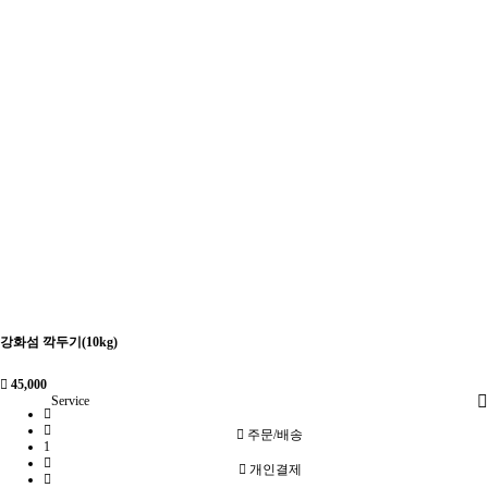
강화섬 깍두기(10kg)
45,000
Service
주문/배송
1
개인결제