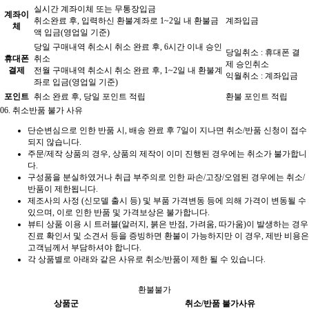
실시간 계좌이체 또는 무통장입금
계좌이
취소완료 후, 입력하신 환불계좌로 1~2일 내 환불금
계좌입금
체
액 입금(영업일 기준)
당일 구매내역 취소시 취소 완료 후, 6시간 이내 승인
당일취소 : 휴대폰 결
휴대폰
취소
제 승인취소
결제
전월 구매내역 취소시 취소 완료 후, 1~2일 내 환불계
익월취소 : 계좌입금
좌로 입금(영업일 기준)
포인트
취소 완료 후, 당일 포인트 적립
환불 포인트 적립
06.
취소반품 불가 사유
단순변심으로 인한 반품 시, 배송 완료 후 7일이 지나면 취소/반품 신청이 접수
되지 않습니다.
주문/제작 상품의 경우, 상품의 제작이 이미 진행된 경우에는 취소가 불가합니
다.
구성품을 분실하였거나 취급 부주의로 인한 파손/고장/오염된 경우에는 취소/
반품이 제한됩니다.
제조사의 사정 (신모델 출시 등) 및 부품 가격변동 등에 의해 가격이 변동될 수
있으며, 이로 인한 반품 및 가격보상은 불가합니다.
뷰티 상품 이용 시 트러블(알러지, 붉은 반점, 가려움, 따가움)이 발생하는 경우
진료 확인서 및 소견서 등을 증빙하면 환불이 가능하지만 이 경우, 제반 비용은
고객님께서 부담하셔야 합니다.
각 상품별로 아래와 같은 사유로 취소/반품이 제한 될 수 있습니다.
환불불가
상품군
취소/반품 불가사유