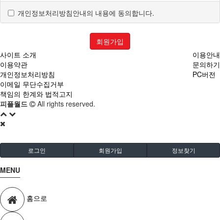
개인정보처리방침안내의 내용에 동의합니다.
제3조 약관 등의 명시와 설명 및 개정
"몰"은 이 약관의 내용과 상호 및 대표자 성명, 영업소 소재지
회원가입
주소(소비자의 불만을 처리할 수 있는 곳의 주소를 포함),
사이트 소개
이용안내
전화번호·모사전송번호·전자우편주소, 사업자등록번호,
이용약관
문의하기
통신판매업 신고번호, 개인정보관리책임자 등을 이용자가
개인정보처리방침
PC버전
쉽게 알 수 있도록 사이버몰의 초기 서비스화면(전면)에
이메일 무단수집거부
게시합니다. 다만, 약관의 내용은 이용자가 연결화면을
책임의 한계와 법적고지
통하여 볼 수 있도록 할 수 있습니다.
피플월드
All rights reserved.
"몰"은 이용자가 약관에 동의하기에 앞서 약관에 정하여져
있는 내용 중 청약철회·배송책임·환불조건 등과 같은 중요한
내용을 이용자가 이해할 수 있도록 별도의 연결화면 또는
팝업화면 등을 제공하여 이용자의 확인을 구하여야 합니다.
로그인
회원가입
정보찾기
"몰"은 「전자상거래 등에서의 소비자보호에 관한 법률」,
「약관의 규제에 관한 법률」, 「전자문서 및
MENU
전자거래기본법」, 「전자금융거래법」, 「전자서명법」,
「정보통신망 이용촉진 및 정보보호 등에 관한 법률」,
「방문판매 등에 관한 법률」, 「소비자기본법」 등 관련
홈으로
법을 위배하지 않는 범위에서 이 약관을 개정할 수 있습니다.
"몰"이 약관을 개정할 경우에는 적용일자 및 개정사유를