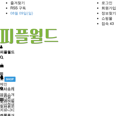
즐겨찾기
로그인
RSS 구독
회원가입
08월 09일(일)
정보찾기
쇼핑몰
접속 43
피플월드
SHOP
메인
회사소개
회사소개
제품소개
인사말
소셜미션
회사연혁
사업영역
회사위치
커뮤니티
제품소개
쇼핑몰