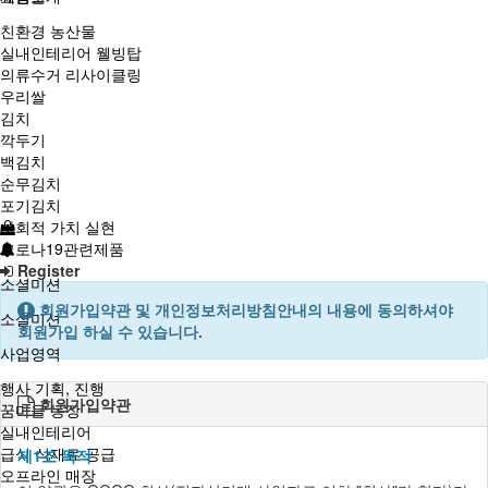
친환경 농산물
실내인테리어 웰빙탑
의류수거 리사이클링
우리쌀
김치
깍두기
백김치
순무김치
포기김치
사회적 가치 실현
코로나19관련제품
Register
소셜미션
회원가입약관 및 개인정보처리방침안내의 내용에 동의하셔야
소셜미션
회원가입 하실 수 있습니다.
사업영역
행사 기획, 진행
회원가입약관
꿈마을 농장
실내인테리어
급식 식재료 공급
제1조 목적
오프라인 매장