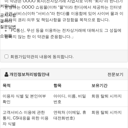
이 약관은 OOOO 회사(전자상거래 사업자로 이하 "회사"라 한다)가
커뮤니티
운영하는 OOOO 쇼핑몰(이하 "몰"이라 한다)에서 제공하는 인터넷
관련 서비스(이하 "서비스"라 한다)를 이용함에 있어 사이버 몰과 이
공지사항
용자의 권리·의무 및 책임사항을 규정함을 목적으로 합니다.
갤러리
질문답변
※「PC통신, 무선 등을 이용하는 전자상거래에 대해서도 그 성질에
쇼핑몰
반하지 않는 한 이 약관을 준용합니다.」
제2조 정의
회원가입약관의 내용에 동의합니다.
"몰" 이란 "회사"가 재화 또는 용역(이하 "재화 등" 이라 함)을
이용자에게 제공하기 위하여 컴퓨터등 정보통신설비를
이용하여 재화 등을 거래할 수 있도록 설정한 가상의
개인정보처리방침안내
전문보기
영업장을 말하며, 아울러 사이버몰을 운영하는 사업자의
목적
항목
보유기간
의미로도 사용합니다.
"이용자"란 "몰"에 접속하여 이 약관에 따라 "몰"이 제공하는
이용자 식별 및 본인여부
아이디, 이름, 비밀
회원 탈퇴 시까지
서비스를 받는 회원 및 비회원을 말합니다.
확인
번호
'회원'이라 함은 “몰”에 회원등록을 한 자로서, 계속적으로
"몰"이 제공하는 서비스를 이용할 수 있는 자를 말합니다.
고객서비스 이용에 관한
연락처 (이메일, 휴
회원 탈퇴 시까지
'비회원'이라 함은 회원에 가입하지 않고 "몰"이 제공하는
통지, CS대응을 위한 이용
대전화번호)
서비스를 이용하는 자를 말합니다.
자 식별