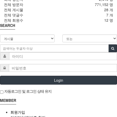
전체 방문자
771,152 명
"몰"은 다음과 같은 업무를 수행합니다.
전체 게시물
28 개
재화 또는 용역에 대한 정보 제공 및 구매계약의 체결
전체 댓글수
7 개
구매계약이 체결된 재화 또는 용역의 배송
전체 회원수
12 명
기타 "몰"이 정하는 업무
SEARCH
"몰"은 재화 또는 용역의 품절 또는 기술적 사양의 변경 등의
경우에는 장차 체결되는 계약에 의해 제공할 재화 또는
용역의 내용을 변경할 수 있습니다. 이 경우에는 변경된 재화
또는 용역의 내용 및 제공일자를 명시하여 현재의 재화 또는
용역의 내용을 게시한 곳에 즉시 공지합니다.
"몰"이 제공하기로 이용자와 계약을 체결한 서비스의 내용을
재화 등의 품절 또는 기술적 사양의 변경 등의 사유로 변경할
경우에는 그 사유를 이용자에게 통지 가능한 주소로 즉시
통지합니다.
Login
전항의 경우 "몰"은 이로 인하여 이용자가 입은 손해를
배상합니다. 다만, "몰"이 고의 또는 과실이 없음을 입증하는
자동로그인 및 로그인 상태 유지
경우에는 그러하지 아니합니다.
MEMBER
제5조 서비스의 중단
회원가입
"몰"은 컴퓨터 등 정보통신설비의 보수점검·교체 및 고장,