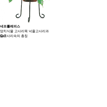
네프롤레피스
양치식물 고사리목 넉줄고사리과
줄고사리속의 총칭
Call