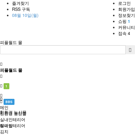
즐겨찾기
로그인
RSS 구독
회원가입
08월 10일(월)
정보찾기
쇼핑
1
커뮤니티
접속 4
피플월드 몰
피플월드 몰
1
BBS
메인
친환경 농산물
친환경 농산물
실내인테리어
실내인테리어
우리쌀
김치