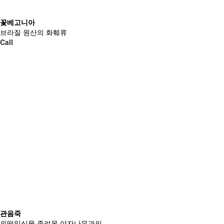
꽃베고니아
브라질 원산의 화훼류
Call
관음죽
외떡잎식물 종려목 야자나무과의