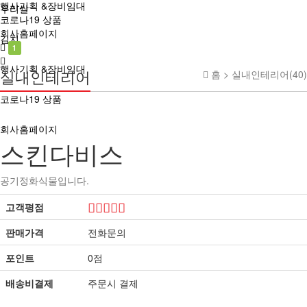
행사기획 &장비임대
우리쌀
코로나19 상품
회사홈페이지
김치
1
행사기획 &장비임대
실내인테리어
홈 >
실내인테리어(40)
코로나19 상품
회사홈페이지
스킨다비스
공기정화식물입니다.
고객평점
판매가격
전화문의
포인트
0점
배송비결제
주문시 결제