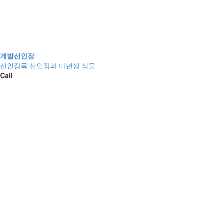
게발선인장
선인장목 선인장과 다년생 식물
Call