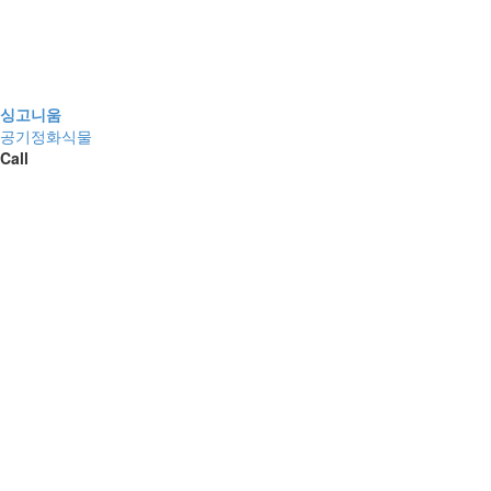
싱고니움
공기정화식물
Call