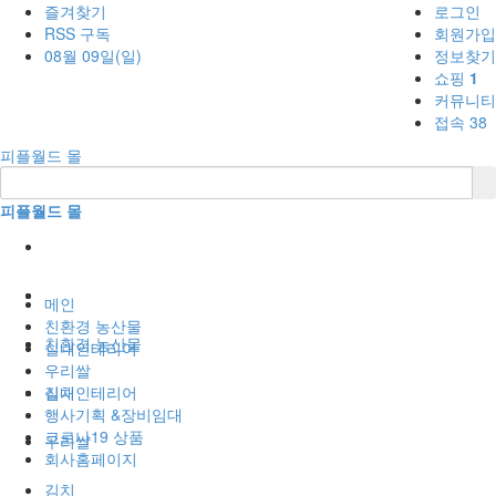
즐겨찾기
로그인
RSS 구독
회원가입
08월 09일(일)
정보찾기
쇼핑
1
커뮤니티
접속 38
피플월드 몰
피플월드 몰
1
BBS
메인
친환경 농산물
친환경 농산물
실내인테리어
우리쌀
실내인테리어
김치
행사기획 &장비임대
코로나19 상품
우리쌀
회사홈페이지
김치
1