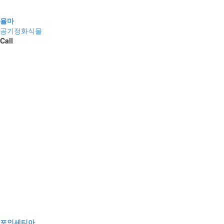
율마
공기정화식물
Call
포인세티아