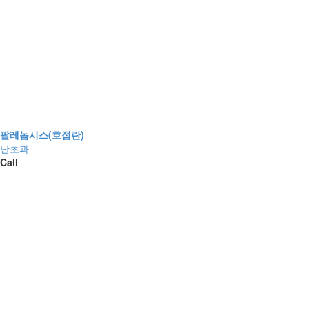
팔레놉시스(호접란)
난초과
Call