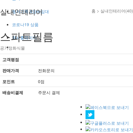
실내인테리어
홈 >
실내인테리어(40)
행사기획 &장비임대
코로나19 상품
스파트필름
회사홈페이지
공기정화식물
고객평점
판매가격
전화문의
포인트
0점
배송비결제
주문시 결제