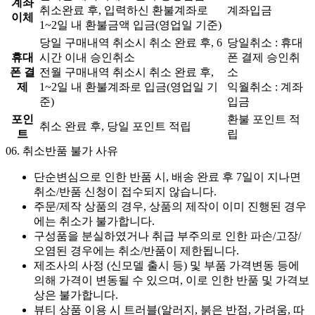
계좌
취소완료 후, 입력하신 환불계좌로
계좌입금
이체
1~2일 내 환불금액 입금(영업일 기준)
당일 구매내역 취소시 취소 완료 후, 6
당일취소 : 휴대
휴대
시간 이내 승인취소
폰 결제 승인취
폰 결
전월 구매내역 취소시 취소 완료 후,
소
제
1~2일 내 환불계좌로 입금(영업일 기
익월취소 : 계좌
준)
입금
포인
환불 포인트 적
취소 완료 후, 당일 포인트 적립
트
립
06.
취소반품 불가 사유
단순변심으로 인한 반품 시, 배송 완료 후 7일이 지나면
취소/반품 신청이 접수되지 않습니다.
주문/제작 상품의 경우, 상품의 제작이 이미 진행된 경우
에는 취소가 불가합니다.
구성품을 분실하였거나 취급 부주의로 인한 파손/고장/
오염된 경우에는 취소/반품이 제한됩니다.
제조사의 사정 (신모델 출시 등) 및 부품 가격변동 등에
의해 가격이 변동될 수 있으며, 이로 인한 반품 및 가격보
상은 불가합니다.
뷰티 상품 이용 시 트러블(알러지, 붉은 반점, 가려움, 따