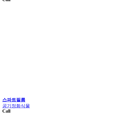
스파트필름
공기정화식물
Call