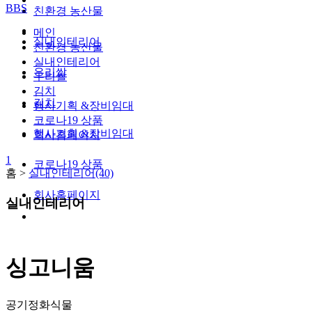
BBS
친환경 농산물
메인
실내인테리어
친환경 농산물
실내인테리어
우리쌀
우리쌀
김치
김치
행사기획 &장비임대
코로나19 상품
행사기획 &장비임대
회사홈페이지
1
코로나19 상품
홈 >
실내인테리어(40)
회사홈페이지
실내인테리어
싱고니움
공기정화식물