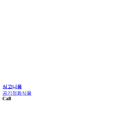
싱고니움
공기정화식물
Call