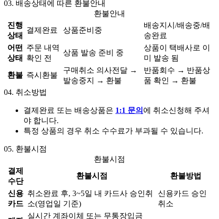
03.
배송상태에 따른 환불안내
환불안내
진행
배송지시/배송중/배
결제완료
상품준비중
상태
송완료
어떤
주문 내역
상품이 택배사로 이
상품 발송 준비 중
상태
확인 전
미 발송 됨
구매취소 의사전달 →
반품회수 → 반품상
환불
즉시환불
발송중지 → 환불
품 확인 → 환불
04.
취소방법
결제완료 또는 배송상품은
1:1 문의
에 취소신청해 주셔
야 합니다.
특정 상품의 경우 취소 수수료가 부과될 수 있습니다.
05.
환불시점
환불시점
결제
환불시점
환불방법
수단
신용
취소완료 후, 3~5일 내 카드사 승인취
신용카드 승인
카드
소(영업일 기준)
취소
실시간 계좌이체 또는 무통장입금