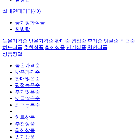
실내인테리어(40)
공기정화식물
웰빙탑
높은가격순
낮은가격순
판매순
평점순
후기순
댓글순
최근순
히트상품
추천상품
최신상품
인기상품
할인상품
상품정렬
높은가격순
낮은가격순
판매많은순
평점높은순
후기많은순
댓글많은순
최근등록순
히트상품
추천상품
최신상품
인기상품