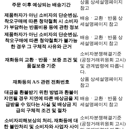
상품 상세설명페이지
주문 이후 예상되는 배송기간
참고
제품하자가 아닌 소비자의 단순변심,
배송ㆍ교환ㆍ반품 상
착오구매에 따른 청약철회 시 소비자
세설명페이지 참고
가 부담하는 반품비용 등에 관한 정보
제품하자가 아닌 소비자의 단순변심,
배송ㆍ교환ㆍ반품 상
착오구매에 따른 청약철회가 불가능
세설명페이지 참고
한 경우 그 구체적 사유와 근거
소비자분쟁해결기준
재화등의 교환ㆍ반품ㆍ보증 조건 및
(공정거래위원회 고시)
품질보증 기준
및 관계법령에 따릅니
다.
상품 상세설명페이지
재화등의 A/S 관련 전화번호
참고
대금을 환불받기 위한 방법과 환불이
지연될 경우 지연에 따른 배상금을 지
배송ㆍ교환ㆍ반품 상
급받을 수 있다는 사실 및 배상금 지
세설명페이지 참고
급의 구체적 조건 및 절차
소비자분쟁해결기준
소비자피해보상의 처리, 재화등에 대
(공정거래위원회 고시)
한 불만처리 및 소비자와 사업자 사이