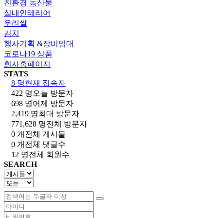
친환경 농산물
실내인테리어
우리쌀
김치
행사기획 &장비임대
코로나19 상품
회사홈페이지
STATS
8 명
현재 접속자
422 명
오늘 방문자
698 명
어제 방문자
2,419 명
최대 방문자
771,628 명
전체 방문자
0 개
전체 게시물
0 개
전체 댓글수
12 명
전체 회원수
SEARCH