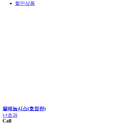
할인상품
팔레놉시스(호접란)
난초과
Call