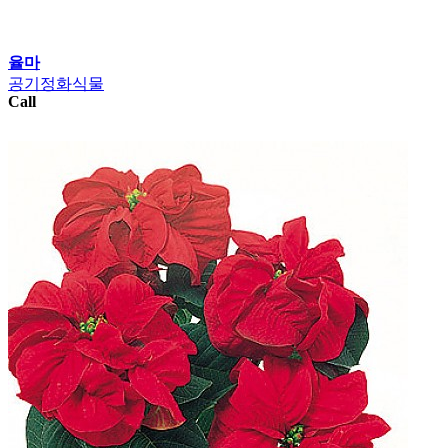
율마
공기정화식물
Call