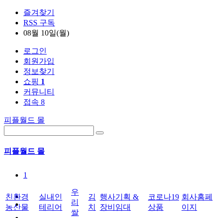
즐겨찾기
RSS 구독
08월 10일(월)
로그인
회원가입
정보찾기
쇼핑
1
커뮤니티
접속 8
피플월드 몰
피플월드 몰
1
우
친환경
실내인
김
행사기획 &
코로나19
회사홈페
리
농산물
테리어
치
장비임대
상품
이지
쌀