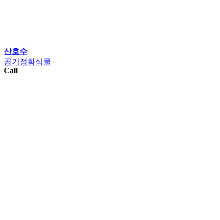
산호수
공기정화식물
Call