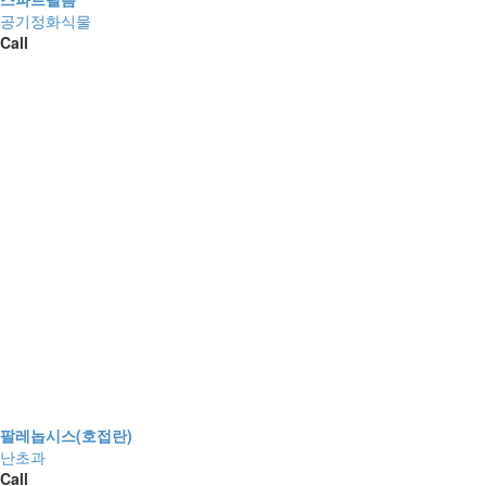
공기정화식물
Call
팔레놉시스(호접란)
난초과
Call