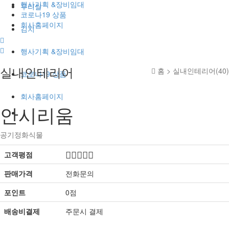
행사기획 &장비임대
우리쌀
코로나19 상품
회사홈페이지
김치
1
행사기획 &장비임대
실내인테리어
홈 >
실내인테리어(40)
코로나19 상품
회사홈페이지
안시리움
공기정화식물
고객평점
판매가격
전화문의
포인트
0점
배송비결제
주문시 결제