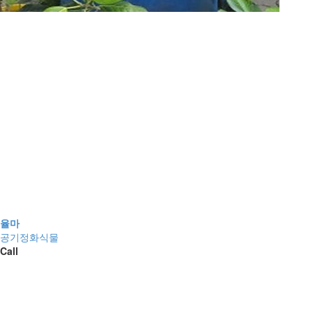
율마
공기정화식물
Call