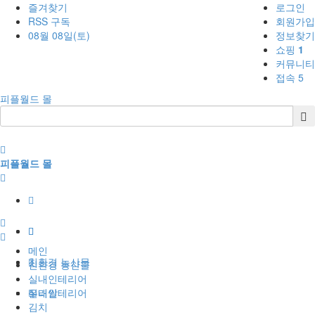
즐겨찾기
로그인
RSS 구독
회원가입
08월 08일(토)
정보찾기
쇼핑
1
커뮤니티
접속 5
피플월드 몰
피플월드 몰
1
BBS
메인
친환경 농산물
친환경 농산물
실내인테리어
실내인테리어
우리쌀
김치