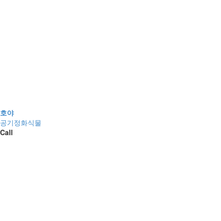
호야
공기정화식물
Call