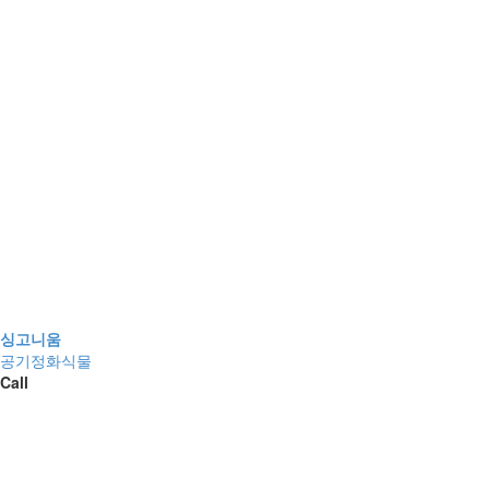
싱고니움
공기정화식물
Call