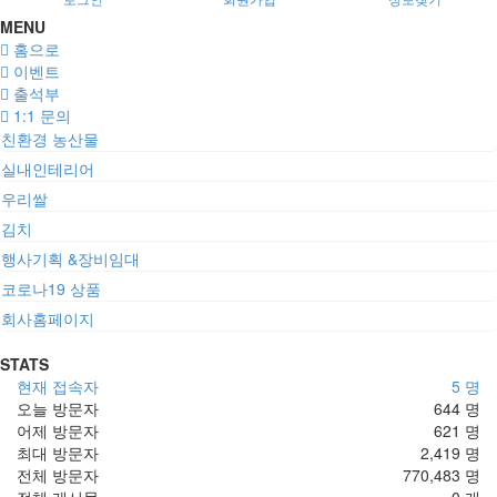
MENU
홈으로
이벤트
출석부
1:1 문의
친환경 농산물
실내인테리어
우리쌀
김치
행사기획 &장비임대
코로나19 상품
회사홈페이지
STATS
현재 접속자
5 명
오늘 방문자
644 명
어제 방문자
621 명
최대 방문자
2,419 명
전체 방문자
770,483 명
전체 게시물
0 개