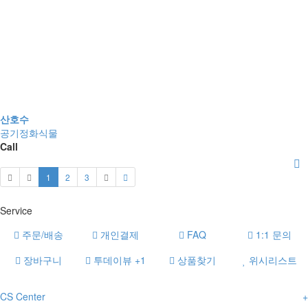
산호수
공기정화식물
Call
1
2
3
Service
주문/배송
개인결제
FAQ
1:1 문의
장바구니
투데이뷰
+1
상품찾기
위시리스트
CS Center
+