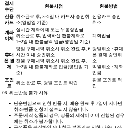
결제
환불시점
환불방법
수단
신용
취소완료 후, 3~5일 내 카드사 승인취
신용카드 승인
카드
소(영업일 기준)
취소
실시간 계좌이체 또는 무통장입금
계좌
취소완료 후, 입력하신 환불계좌로
계좌입금
이체
1~2일 내 환불금액 입금(영업일 기준)
당일 구매내역 취소시 취소 완료 후, 6
당일취소 : 휴대
휴대
시간 이내 승인취소
폰 결제 승인취
폰 결
전월 구매내역 취소시 취소 완료 후,
소
제
1~2일 내 환불계좌로 입금(영업일 기
익월취소 : 계좌
준)
입금
포인
환불 포인트 적
취소 완료 후, 당일 포인트 적립
트
립
06.
취소반품 불가 사유
단순변심으로 인한 반품 시, 배송 완료 후 7일이 지나면
취소/반품 신청이 접수되지 않습니다.
주문/제작 상품의 경우, 상품의 제작이 이미 진행된 경우
에는 취소가 불가합니다.
구성품을 분실하였거나 취급 부주의로 인한 파손/고장/