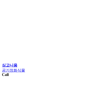
싱고니움
공기정화식물
Call