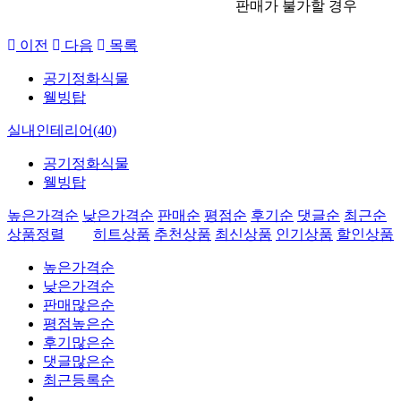
판매가 불가할 경우
이전
다음
목록
공기정화식물
웰빙탑
실내인테리어(40)
공기정화식물
웰빙탑
높은가격순
낮은가격순
판매순
평점순
후기순
댓글순
최근순
상품정렬
히트상품
추천상품
최신상품
인기상품
할인상품
높은가격순
낮은가격순
판매많은순
평점높은순
후기많은순
댓글많은순
최근등록순