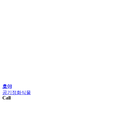
호야
공기정화식물
Call