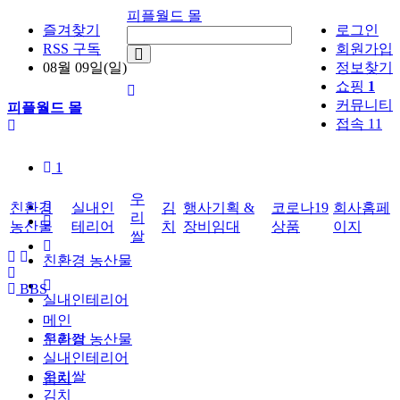
피플월드 몰
즐겨찾기
로그인
RSS 구독
회원가입
08월 09일(일)
정보찾기
쇼핑
1
커뮤니티
피플월드 몰
접속 11
1
우
친환경
실내인
김
행사기획 &
코로나19
회사홈페
리
농산물
테리어
치
장비임대
상품
이지
쌀
친환경 농산물
BBS
실내인테리어
메인
우리쌀
친환경 농산물
실내인테리어
우리쌀
김치
김치