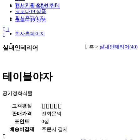
행사기획 &장비임대
행사기획 &장비임대
코로나19 상품
회사홈페이지
코로나19 상품
1
회사홈페이지
홈 >
실내인테리어(40)
실내인테리어
테이블야자
공기정화식물
고객평점
판매가격
전화문의
포인트
0점
배송비결제
주문시 결제