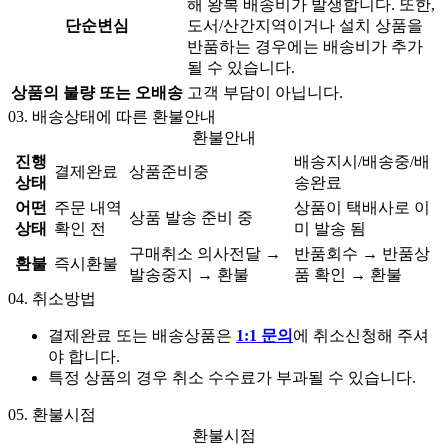
해 왕복 배송비가 발생합니다. 또한,
단순변심
도서/산간지역이거나 설치 상품을
반품하는 경우에는 배송비가 추가
될 수 있습니다.
상품의 불량 또는 오배송
고객 부담이 아닙니다.
03.
배송상태에 따른 환불안내
환불안내
진행
배송지시/배송중/배
결제완료
상품준비중
상태
송완료
어떤
주문 내역
상품이 택배사로 이
상품 발송 준비 중
상태
확인 전
미 발송 됨
구매취소 의사전달 →
반품회수 → 반품상
환불
즉시환불
발송중지 → 환불
품 확인 → 환불
04.
취소방법
결제완료 또는 배송상품은
1:1 문의
에 취소신청해 주셔
야 합니다.
특정 상품의 경우 취소 수수료가 부과될 수 있습니다.
05.
환불시점
환불시점