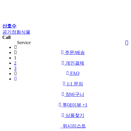
산호수
공기정화식물
Call
Service
주문/배송
1
2
개인결제
3
FAQ
1:1 문의
장바구니
투데이뷰
+1
상품찾기
위시리스트