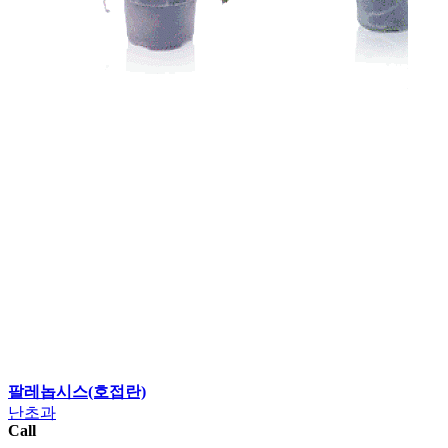
팔레놉시스(호접란)
난초과
Call