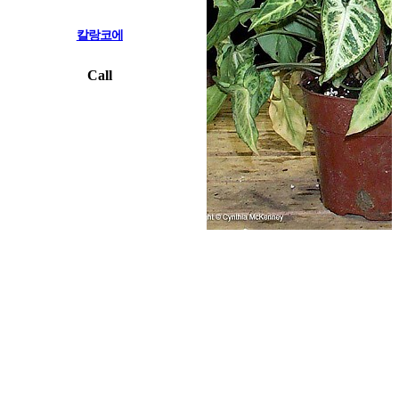
칼랑코에
Call