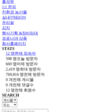
출석부
1:1 문의
친환경 농산물
실내인테리어
우리쌀
김치
행사기획 &장비임대
코로나19 상품
회사홈페이지
STATS
12 명
현재 접속자
598 명
오늘 방문자
669 명
어제 방문자
2,419 명
최대 방문자
769,816 명
전체 방문자
0 개
전체 게시물
0 개
전체 댓글수
12 명
전체 회원수
SEARCH