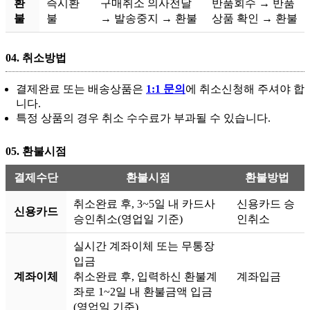
환
즉시환
구매취소 의사전달
반품회수 → 반품
불
불
→ 발송중지 → 환불
상품 확인 → 환불
04.
취소방법
결제완료 또는 배송상품은
1:1 문의
에 취소신청해 주셔야 합
니다.
특정 상품의 경우 취소 수수료가 부과될 수 있습니다.
05.
환불시점
결제수단
환불시점
환불방법
취소완료 후, 3~5일 내 카드사
신용카드 승
신용카드
승인취소(영업일 기준)
인취소
실시간 계좌이체 또는 무통장
입금
계좌이체
취소완료 후, 입력하신 환불계
계좌입금
좌로 1~2일 내 환불금액 입금
(영업일 기준)