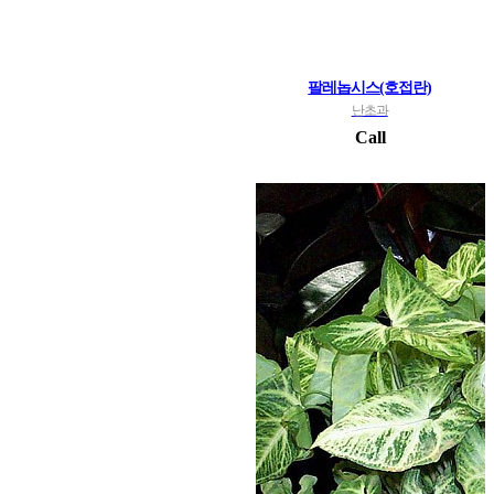
팔레놉시스(호접란)
난초과
Call