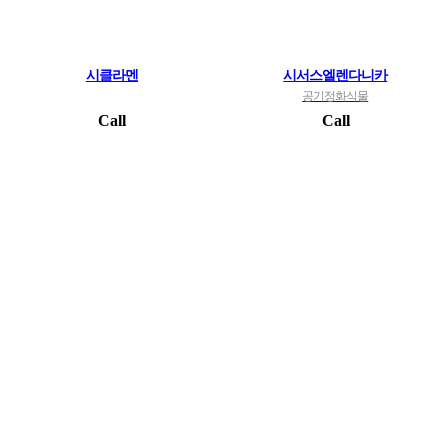
시클라멘
시서스엘렌다니카
공기정화식물
Call
Call