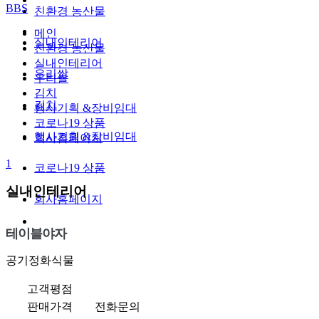
BBS
친환경 농산물
메인
실내인테리어
친환경 농산물
실내인테리어
우리쌀
우리쌀
김치
김치
행사기획 &장비임대
코로나19 상품
행사기획 &장비임대
회사홈페이지
1
코로나19 상품
실내인테리어
회사홈페이지
테이블야자
공기정화식물
고객평점
판매가격
전화문의