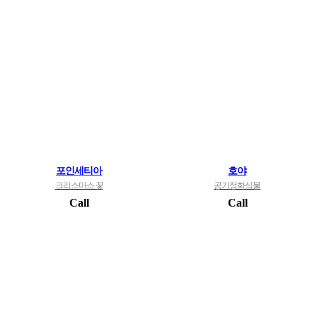
포인세티아
호야
크리스마스 꽃
공기정화식물
Call
Call