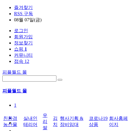
즐겨찾기
RSS 구독
08월 07일(금)
로그인
회원가입
정보찾기
쇼핑
1
커뮤니티
접속 12
피플월드 몰
피플월드 몰
1
우
친환경
실내인
김
행사기획 &
코로나19
회사홈페
리
농산물
테리어
치
장비임대
상품
이지
쌀