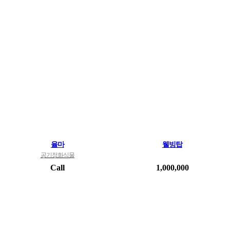
율마
웰빙탑
공기정화식물
Call
1,000,000