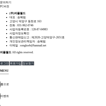
문의하기
PC버전
(주)피플월드
대표 : 송혜림
고양시 덕양구 동헌로 163
전화 :
031-962-0746
사업자등록번호 :
128-87-04983
사업자정보확인
통신판매업신고 :
제2020-고양덕양구-2651호
개인정보관리책임자 : 송혜림
이메일 :
songkseb@hanmail.net
피플월드
All rights reserved.
로그인
회원가입
정보찾기
MENU
홈으로
이벤트