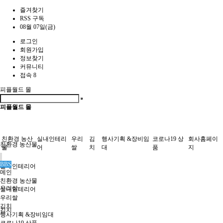
즐겨찾기
RSS 구독
08월 07일(금)
로그인
회원가입
정보찾기
커뮤니티
접속 8
피플월드 몰
피플월드 몰
친환경 농산
실내인테리
우리
김
행사기획 &장비임
코로나19 상
회사홈페이
친환경 농산물
물
어
쌀
치
대
품
지
BBS
실내인테리어
메인
친환경 농산물
우리쌀
실내인테리어
우리쌀
김치
김치
행사기획 &장비임대