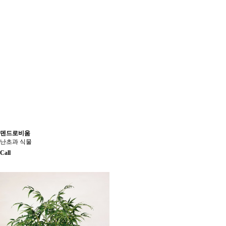
덴드로비움
난초과 식물
Call