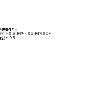
네프롤레피스
양치식물 고사리목 넉줄고사리과 줄고사
리속의 총칭
Call