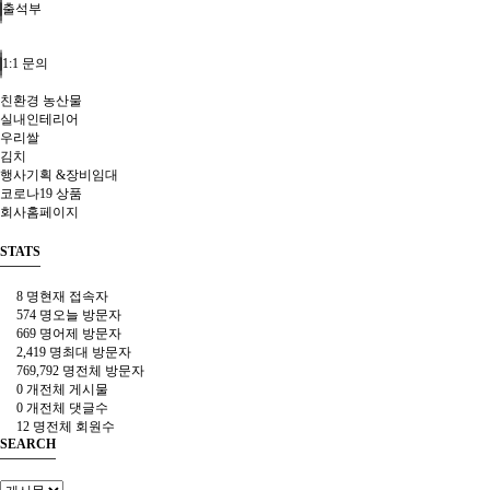
출석부
1:1 문의
친환경 농산물
실내인테리어
우리쌀
김치
행사기획 &장비임대
코로나19 상품
회사홈페이지
STATS
8 명
현재 접속자
574 명
오늘 방문자
669 명
어제 방문자
2,419 명
최대 방문자
769,792 명
전체 방문자
0 개
전체 게시물
0 개
전체 댓글수
12 명
전체 회원수
SEARCH