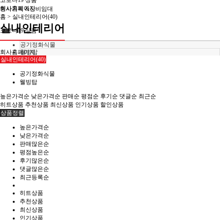
코로나19 상품
회사홈페이지
행사기획 &장비임대
홈 >
실내인테리어(40)
실내인테리어
코로나19 상품
공기정화식물
회사홈페이지
웰빙탑
실내인테리어(40)
공기정화식물
웰빙탑
높은가격순
낮은가격순
판매순
평점순
후기순
댓글순
최근순
히트상품
추천상품
최신상품
인기상품
할인상품
상품정렬
높은가격순
낮은가격순
판매많은순
평점높은순
후기많은순
댓글많은순
최근등록순
히트상품
추천상품
최신상품
인기상품