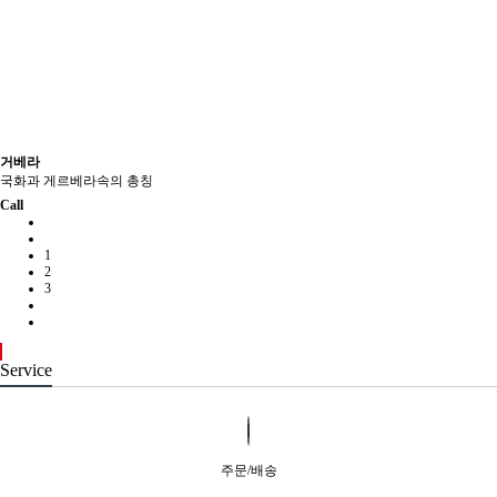
거베라
국화과 게르베라속의 총칭
Call
1
2
3
Service
주문/배송