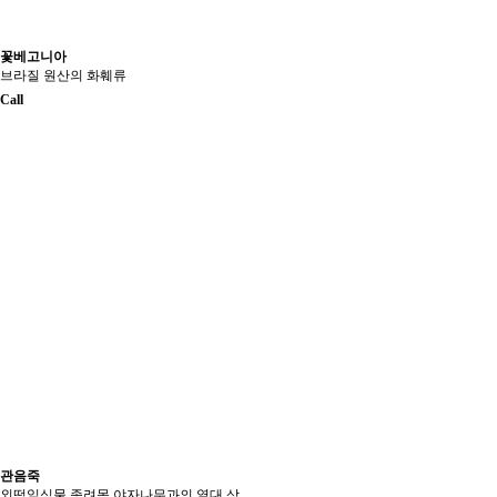
꽃베고니아
브라질 원산의 화훼류
Call
관음죽
외떡잎식물 종려목 야자나무과의 열대 상