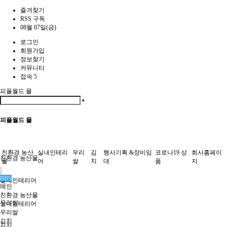
즐겨찾기
RSS 구독
08월 07일(금)
로그인
회원가입
정보찾기
커뮤니티
접속 5
피플월드 몰
피플월드 몰
친환경 농산
실내인테리
우리
김
행사기획 &장비임
코로나19 상
회사홈페이
친환경 농산물
물
어
쌀
치
대
품
지
BBS
실내인테리어
메인
친환경 농산물
우리쌀
실내인테리어
우리쌀
김치
김치