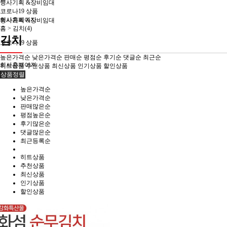
행사기획 &장비임대
코로나19 상품
회사홈페이지
행사기획 &장비임대
홈 >
김치(4)
김치
코로나19 상품
높은가격순
낮은가격순
판매순
평점순
후기순
댓글순
최근순
회사홈페이지
히트상품
추천상품
최신상품
인기상품
할인상품
상품정렬
높은가격순
낮은가격순
판매많은순
평점높은순
후기많은순
댓글많은순
최근등록순
히트상품
추천상품
최신상품
인기상품
할인상품