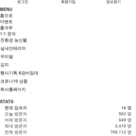
로그인
회원가입
정보찾기
MENU
홈으로
이벤트
출석부
1:1 문의
친환경 농산물
실내인테리어
우리쌀
김치
행사기획 &장비임대
코로나19 상품
회사홈페이지
STATS
현재 접속자
14 명
오늘 방문자
563 명
어제 방문자
649 명
최대 방문자
2,419 명
전체 방문자
769,112 명