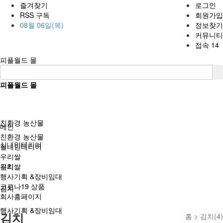
즐겨찾기
로그인
RSS 구독
회원가입
08월 06일(목)
정보찾기
커뮤니티
접속 14
피플월드 몰
피플월드 몰
BBS
친환경 농산물
메인
친환경 농산물
실내인테리어
실내인테리어
우리쌀
우리쌀
김치
행사기획 &장비임대
코로나19 상품
김치
회사홈페이지
행사기획 &장비임대
김치
홈 >
김치(4)