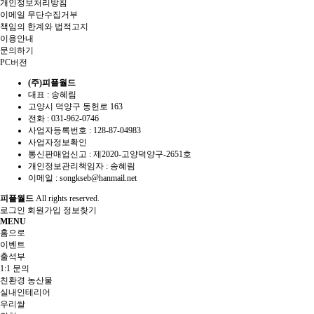
개인정보처리방침
이메일 무단수집거부
책임의 한계와 법적고지
이용안내
문의하기
PC버전
(주)피플월드
대표 : 송혜림
고양시 덕양구 동헌로 163
전화 :
031-962-0746
사업자등록번호 :
128-87-04983
사업자정보확인
통신판매업신고 :
제2020-고양덕양구-2651호
개인정보관리책임자 : 송혜림
이메일 :
songkseb@hanmail.net
피플월드
All rights reserved.
로그인
회원가입
정보찾기
MENU
홈으로
이벤트
출석부
1:1 문의
친환경 농산물
실내인테리어
우리쌀