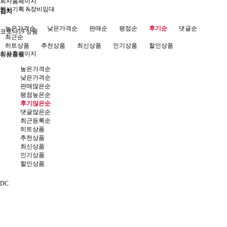
회사홈페이지
행사기획 &장비임대
김치
높은가격순
낮은가격순
판매순
평점순
후기순
댓글순
코로나19 상품
최근순
히트상품
추천상품
최신상품
인기상품
할인상품
회사홈페이지
상품정렬
높은가격순
낮은가격순
판매많은순
평점높은순
후기많은순
댓글많은순
최근등록순
히트상품
추천상품
최신상품
인기상품
할인상품
DC