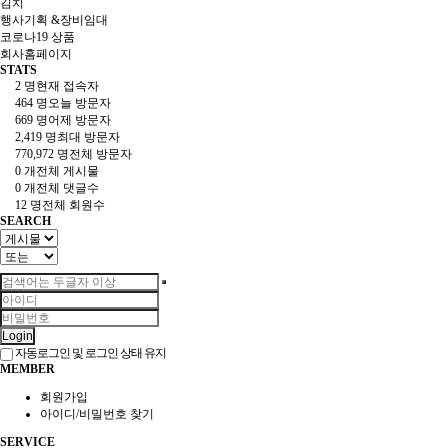
김치
행사기획 &장비임대
코로나19 상품
회사홈페이지
STATS
2 명
현재 접속자
464 명
오늘 방문자
669 명
어제 방문자
2,419 명
최대 방문자
770,972 명
전체 방문자
0 개
전체 게시물
0 개
전체 댓글수
12 명
전체 회원수
SEARCH
Login
자동로그인 및 로그인 상태 유지
MEMBER
회원가입
아이디/비밀번호 찾기
SERVICE