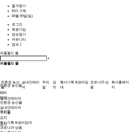
즐겨찾기
RSS 구독
08월 09일(일)
로그인
회원가입
정보찾기
커뮤니티
접속 2
피플월드 몰
피플월드 몰
친환경 농산
실내인테리
우리
김
행사기획 &장비임
코로나19 상
회사홈페이
친환경 농산물
물
어
쌀
치
대
품
지
BBS
메인
실내인테리어
친환경 농산물
실내인테리어
우리쌀
우리쌀
김치
행사기획 &장비임대
김치
코로나19 상품