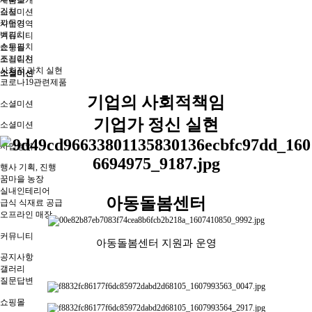
제품소개
김치
소셜미션
깍두기
사업영역
백김치
커뮤니티
순무김치
쇼핑몰
포기김치
소셜미션
사회적 가치 실현
소셜미션
코로나19관련제품
기업의 사회적책임
소셜미션
기업가 정신 실현
소셜미션
사업영역
행사 기획, 진행
꿈마을 농장
실내인테리어
아동돌봄센터
급식 식재료 공급
오프라인 매장
커뮤니티
아동돌봄센터 지원과 운영
공지사항
갤러리
질문답변
쇼핑몰