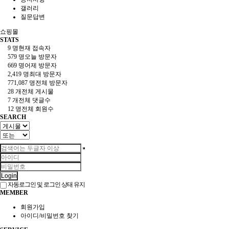
갤러리
질문답변
쇼핑몰
STATS
9 명
현재 접속자
579 명
오늘 방문자
669 명
어제 방문자
2,419 명
최대 방문자
771,087 명
전체 방문자
28 개
전체 게시물
7 개
전체 댓글수
12 명
전체 회원수
SEARCH
Login
자동로그인 및 로그인 상태 유지
MEMBER
회원가입
아이디/비밀번호 찾기