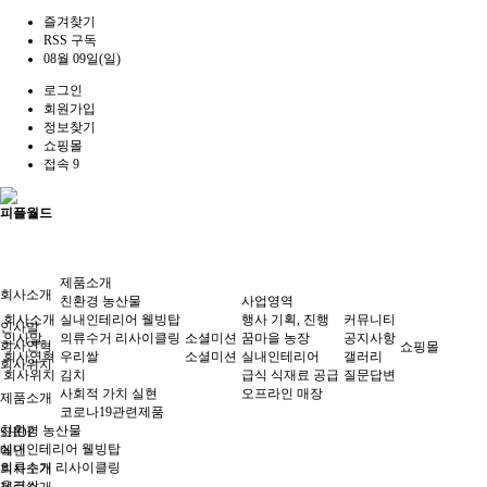
즐겨찾기
RSS 구독
08월 09일(일)
로그인
회원가입
정보찾기
쇼핑몰
접속 9
피플월드
제품소개
회사소개
친환경 농산물
사업영역
회사소개
실내인테리어 웰빙탑
행사 기획, 진행
커뮤니티
인사말
인사말
의류수거 리사이클링
소셜미션
꿈마을 농장
공지사항
회사연혁
쇼핑몰
회사연혁
우리쌀
소셜미션
실내인테리어
갤러리
회사위치
회사위치
김치
급식 식재료 공급
질문답변
사회적 가치 실현
오프라인 매장
제품소개
코로나19관련제품
친환경 농산물
SHOP
실내인테리어 웰빙탑
메인
의류수거 리사이클링
회사소개
우리쌀