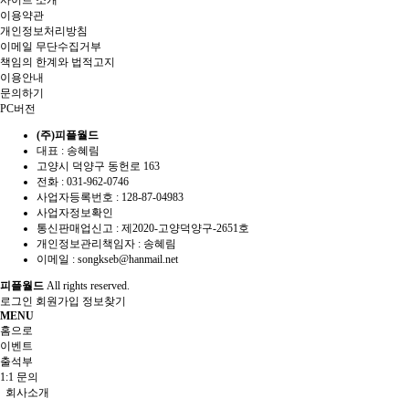
이용약관
개인정보처리방침
이메일 무단수집거부
책임의 한계와 법적고지
이용안내
문의하기
PC버전
(주)피플월드
대표 : 송혜림
고양시 덕양구 동헌로 163
전화 :
031-962-0746
사업자등록번호 :
128-87-04983
사업자정보확인
통신판매업신고 :
제2020-고양덕양구-2651호
개인정보관리책임자 : 송혜림
이메일 :
songkseb@hanmail.net
피플월드
All rights reserved.
로그인
회원가입
정보찾기
MENU
홈으로
이벤트
출석부
1:1 문의
회사소개