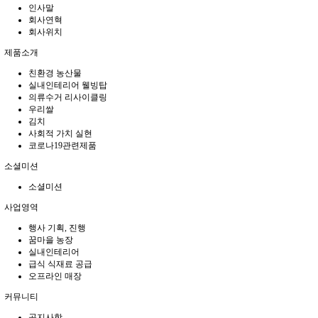
인사말
회사연혁
회사위치
제품소개
친환경 농산물
실내인테리어 웰빙탑
의류수거 리사이클링
우리쌀
김치
사회적 가치 실현
코로나19관련제품
소셜미션
소셜미션
사업영역
행사 기획, 진행
꿈마을 농장
실내인테리어
급식 식재료 공급
오프라인 매장
커뮤니티
공지사항